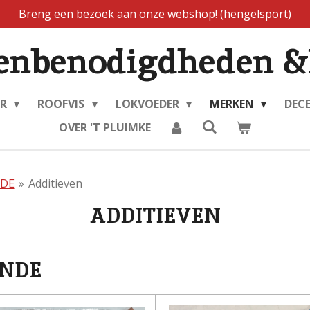
Breng een bezoek aan onze webshop! (hengelsport)
enbenodigdheden &
ER
ROOFVIS
LOKVOEDER
MERKEN
DEC
OVER 'T PLUIMKE
NDE
»
Additieven
ADDITIEVEN
YNDE