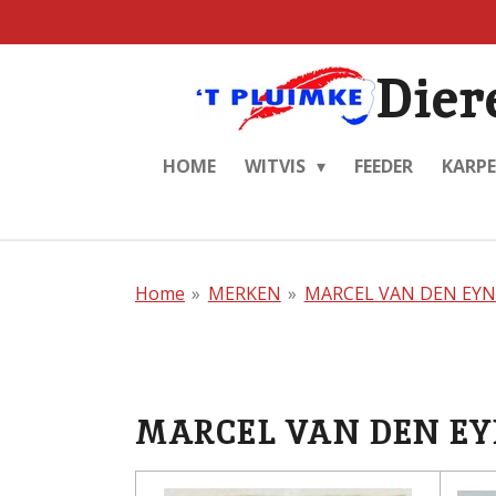
Ga
direct
Dier
naar
de
hoofdinhoud
HOME
WITVIS
FEEDER
KARP
Home
»
MERKEN
»
MARCEL VAN DEN EY
MARCEL VAN DEN E