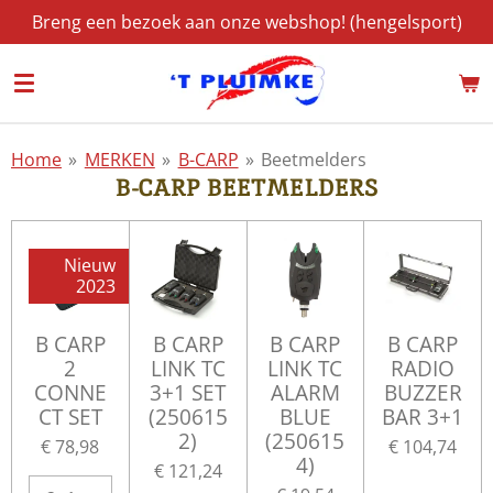
Breng een bezoek aan onze webshop! (hengelsport)
Ga
direct
naar
de
hoofdinhoud
Home
»
MERKEN
»
B-CARP
»
Beetmelders
B-CARP BEETMELDERS
Nieuw
2023
B CARP
B CARP
B CARP
B CARP
2
LINK TC
LINK TC
RADIO
CONNE
3+1 SET
ALARM
BUZZER
CT SET
(250615
BLUE
BAR 3+1
2)
(250615
€ 78,98
€ 104,74
4)
€ 121,24