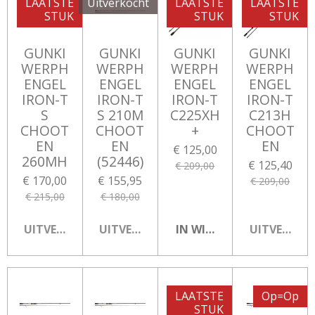
LAATSTE
Uitverkocht
LAATSTE
LAATSTE
STUK
STUK
STUK
GUNKI
GUNKI
GUNKI
GUNKI
WERPH
WERPH
WERPH
WERPH
ENGEL
ENGEL
ENGEL
ENGEL
IRON-T
IRON-T
IRON-T
IRON-T
S
S 210M
C225XH
C213H
CHOOT
CHOOT
+
CHOOT
EN
EN
EN
€ 125,00
260MH
(52446)
€ 125,40
€ 209,00
€ 170,00
€ 155,95
€ 209,00
€ 215,00
€ 180,00
UITVERKOCHT
UITVERKOCHT
IN WINKELWAGEN
UITVERKOC
LAATSTE
Op=Op
STUK