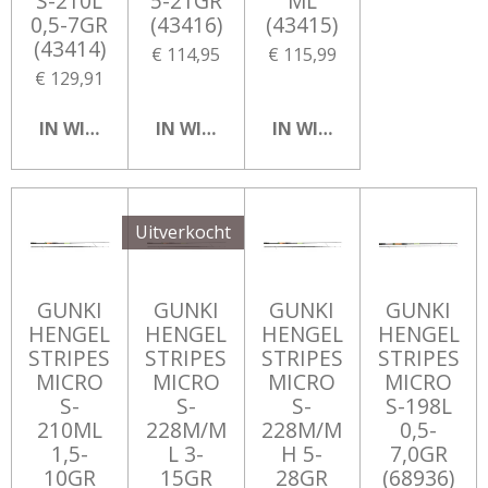
S-210L
5-21GR
ML
0,5-7GR
(43416)
(43415)
(43414)
€ 114,95
€ 115,99
€ 129,91
IN WINKELWAGEN
IN WINKELWAGEN
IN WINKELWAGEN
Uitverkocht
GUNKI
GUNKI
GUNKI
GUNKI
HENGEL
HENGEL
HENGEL
HENGEL
STRIPES
STRIPES
STRIPES
STRIPES
MICRO
MICRO
MICRO
MICRO
S-
S-
S-
S-198L
210ML
228M/M
228M/M
0,5-
1,5-
L 3-
H 5-
7,0GR
10GR
15GR
28GR
(68936)