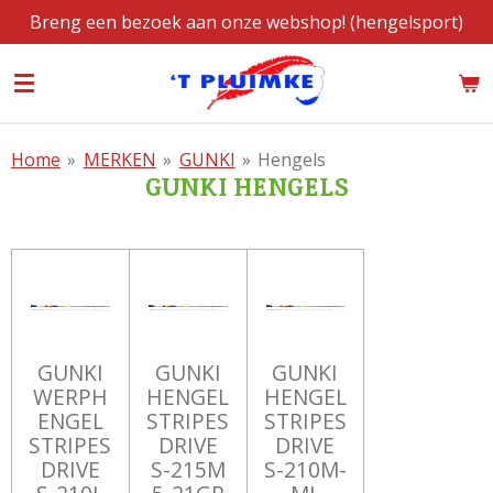
Breng een bezoek aan onze webshop! (hengelsport)
Ga
direct
naar
de
hoofdinhoud
Home
»
MERKEN
»
GUNKI
»
Hengels
GUNKI HENGELS
GUNKI
GUNKI
GUNKI
WERPH
HENGEL
HENGEL
ENGEL
STRIPES
STRIPES
STRIPES
DRIVE
DRIVE
DRIVE
S-215M
S-210M-