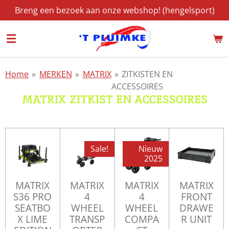
Breng een bezoek aan onze webshop! (hengelsport)
Ga
direct
naar
de
hoofdinhoud
Home
»
MERKEN
»
MATRIX
»
ZITKISTEN EN
ACCESSOIRES
MATRIX ZITKIST EN ACCESSOIRES
Sale!
Nieuw
2025
MATRIX
MATRIX
MATRIX
MATRIX
S36 PRO
4
4
FRONT
SEATBO
WHEEL
WHEEL
DRAWE
X LIME
TRANSP
COMPA
R UNIT