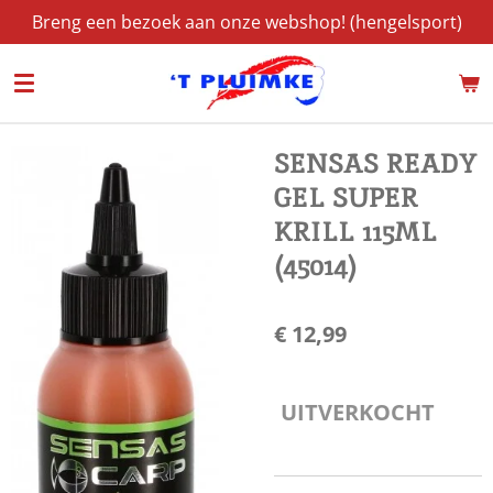
Breng een bezoek aan onze webshop! (hengelsport)
Ga
direct
naar
de
hoofdinhoud
SENSAS READY
GEL SUPER
KRILL 115ML
(45014)
€ 12,99
UITVERKOCHT