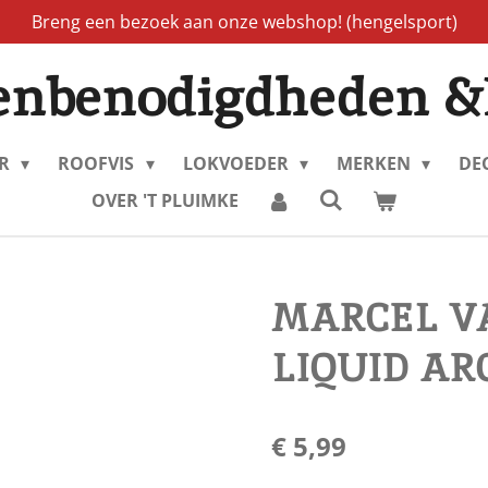
Breng een bezoek aan onze webshop! (hengelsport)
enbenodigdheden &
ER
ROOFVIS
LOKVOEDER
MERKEN
DE
OVER 'T PLUIMKE
MARCEL V
LIQUID A
€ 5,99