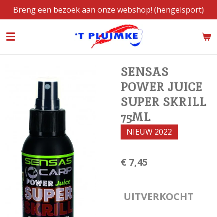
Breng een bezoek aan onze webshop! (hengelsport)
Ga
direct
naar
de
hoofdinhoud
SENSAS
POWER JUICE
SUPER SKRILL
75ML
NIEUW 2022
€ 7,45
UITVERKOCHT