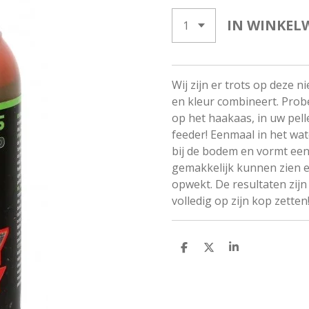
IN WINKEL
Wij zijn er trots op deze 
en kleur combineert. Probee
op het haakaas, in uw pel
feeder! Eenmaal in het wate
bij de bodem en vormt een
gemakkelijk kunnen zien e
opwekt. De resultaten zijn
volledig op zijn kop zetten
D
D
S
E
E
H
L
E
A
E
L
R
N
E