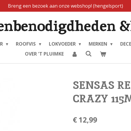
Breng een bezoek aan onze webshop! (hengelsport)
enbenodigdheden &
ER
ROOFVIS
LOKVOEDER
MERKEN
DEC
OVER 'T PLUIMKE
SENSAS RE
CRAZY 115M
€ 12,99