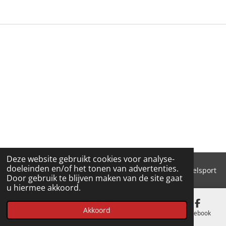
E
L
R
E
N
E
N
Deze website gebruikt cookies voor analyse-
doeleinden en/of het tonen van advertenties.
© 2018 - 2026 'T Pluimke dierenbenodigdheden & hengelsport
Door gebruik te blijven maken van de site gaat
u hiermee akkoord.
Akkoord
E-mailadres
Telefoonnummer
Kaart
Facebook