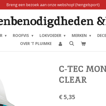
Breng een bezoek aan onze webshop! (hengelsport)
enbenodigdheden &
ER
ROOFVIS
LOKVOEDER
MERKEN
DEC
OVER 'T PLUIMKE
C-TEC MO
CLEAR
€ 5,35