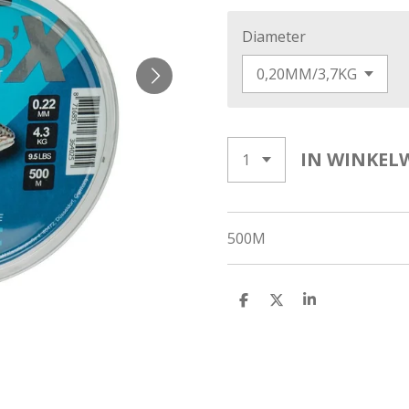
Diameter
IN WINKEL
500M
D
D
S
E
E
H
L
E
A
E
L
R
N
E