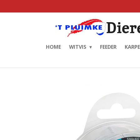
Ga
direct
Dier
naar
de
hoofdinhoud
HOME
WITVIS
FEEDER
KARP