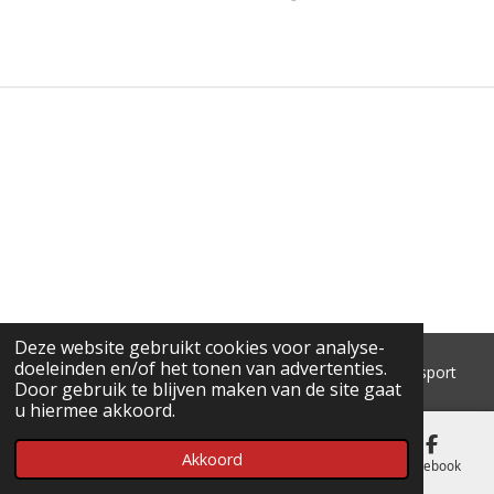
E
E
H
E
L
E
A
L
E
L
R
E
N
E
N
Deze website gebruikt cookies voor analyse-
doeleinden en/of het tonen van advertenties.
© 2018 - 2026 'T Pluimke dierenbenodigdheden & hengelsport
Door gebruik te blijven maken van de site gaat
u hiermee akkoord.
Akkoord
E-mailadres
Telefoonnummer
Kaart
Facebook