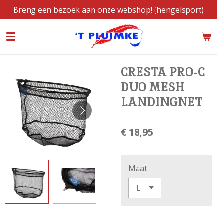
Breng een bezoek aan onze webshop! (hengelsport)
Ga
direct
naar
de
hoofdinhoud
CRESTA PRO-C
DUO MESH
LANDINGNET
€ 18,95
Maat