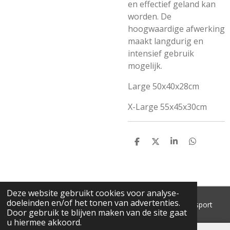
en effectief geland kan
worden. De
hoogwaardige afwerking
maakt langdurig en
intensief gebruik
mogelijk.
Large 50x40x28cm
X-Large 55x45x30cm
D
D
S
D
E
E
H
E
L
E
A
L
E
L
R
E
N
E
N
Deze website gebruikt cookies voor analyse-
doeleinden en/of het tonen van advertenties.
© 2018 - 2026 'T Pluimke dierenbenodigdheden & hengelsport
Door gebruik te blijven maken van de site gaat
u hiermee akkoord.