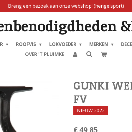
Breng een bezoek aan onze webshop! (hengelsport)
enbenodigdheden &
ER
ROOFVIS
LOKVOEDER
MERKEN
DEC
OVER 'T PLUIMKE
GUNKI WE
FV
NIEUW 2022
€ 49,85