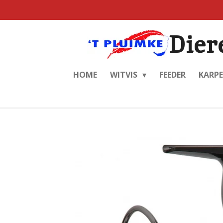
Ga
direct
Dier
naar
de
hoofdinhoud
HOME
WITVIS
FEEDER
KARP