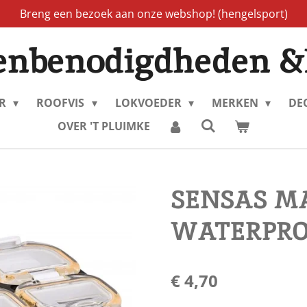
Breng een bezoek aan onze webshop! (hengelsport)
enbenodigdheden &
ER
ROOFVIS
LOKVOEDER
MERKEN
DE
OVER 'T PLUIMKE
SENSAS M
WATERPROO
€ 4,70