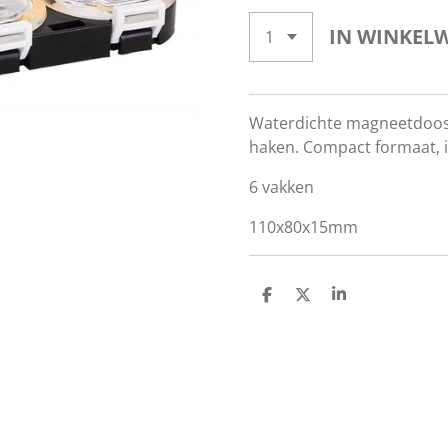
IN WINKEL
Waterdichte magneetdoos
haken. Compact formaat, i
6 vakken
110x80x15mm
D
D
S
E
E
H
L
E
A
E
L
R
N
E