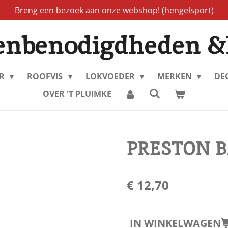
Breng een bezoek aan onze webshop! (hengelsport)
enbenodigdheden &
ER
ROOFVIS
LOKVOEDER
MERKEN
DE
OVER 'T PLUIMKE
PRESTON B
€ 12,70
IN WINKELWAGEN