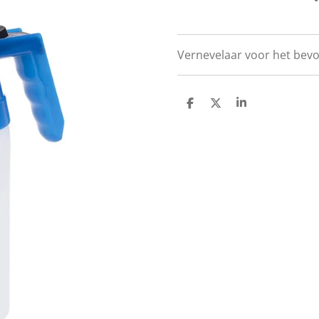
Vernevelaar voor het bevo
D
D
S
E
E
H
L
E
A
E
L
R
N
E