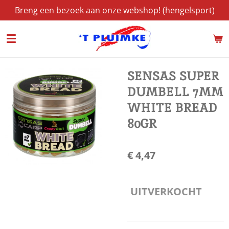
Breng een bezoek aan onze webshop! (hengelsport)
Ga
direct
naar
de
hoofdinhoud
SENSAS SUPER
DUMBELL 7MM
WHITE BREAD
80GR
€ 4,47
UITVERKOCHT