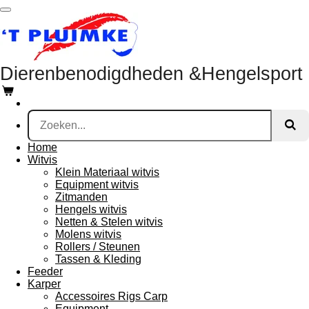
Ga
direct
naar
de
hoofdinhoud
Dierenbenodigdheden &Hengelsport
Home
Witvis
Klein Materiaal witvis
Equipment witvis
Zitmanden
Hengels witvis
Netten & Stelen witvis
Molens witvis
Rollers / Steunen
Tassen & Kleding
Feeder
Karper
Accessoires Rigs Carp
Equipment