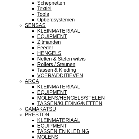
Schepnetten
Textiel
Tools
Opbergsystemen
SENSAS
KLEINMATERIAAL
EQUIPMENT
Zitmanden
Feeder
HENGELS
Netten & Stelen witvis
Rollers / Steunen
Tassen & Kleding
VOER/ADDITIEVEN
ARCA
KLEINMATERIAAL
EQUIPMENT
MOLENS/HENGELS/STELEN
TASSEN/KLEDING/NETTEN
GAMAKATSU
PRESTON
KLEINMATERIAAL
EQUIPMENT
TASSEN EN KLEDING
MOLENS