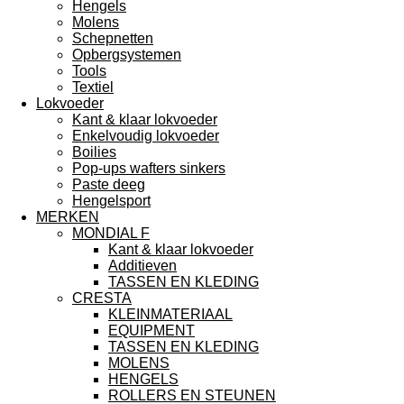
Hengels
Molens
Schepnetten
Opbergsystemen
Tools
Textiel
Lokvoeder
Kant & klaar lokvoeder
Enkelvoudig lokvoeder
Boilies
Pop-ups wafters sinkers
Paste deeg
Hengelsport
MERKEN
MONDIAL F
Kant & klaar lokvoeder
Additieven
TASSEN EN KLEDING
CRESTA
KLEINMATERIAAL
EQUIPMENT
TASSEN EN KLEDING
MOLENS
HENGELS
ROLLERS EN STEUNEN