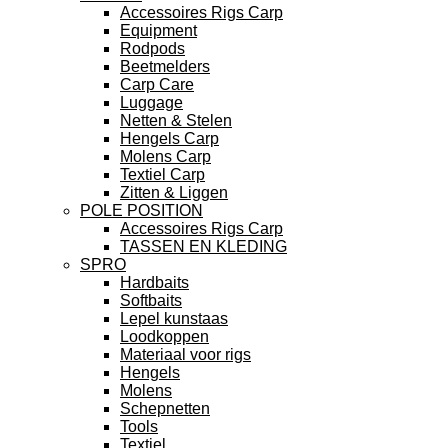
Accessoires Rigs Carp
Equipment
Rodpods
Beetmelders
Carp Care
Luggage
Netten & Stelen
Hengels Carp
Molens Carp
Textiel Carp
Zitten & Liggen
POLE POSITION
Accessoires Rigs Carp
TASSEN EN KLEDING
SPRO
Hardbaits
Softbaits
Lepel kunstaas
Loodkoppen
Materiaal voor rigs
Hengels
Molens
Schepnetten
Tools
Textiel