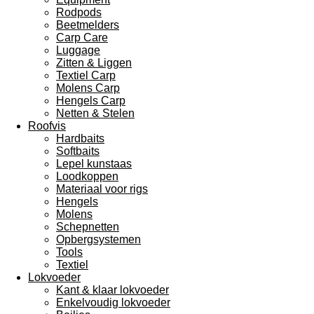
Rodpods
Beetmelders
Carp Care
Luggage
Zitten & Liggen
Textiel Carp
Molens Carp
Hengels Carp
Netten & Stelen
Roofvis
Hardbaits
Softbaits
Lepel kunstaas
Loodkoppen
Materiaal voor rigs
Hengels
Molens
Schepnetten
Opbergsystemen
Tools
Textiel
Lokvoeder
Kant & klaar lokvoeder
Enkelvoudig lokvoeder