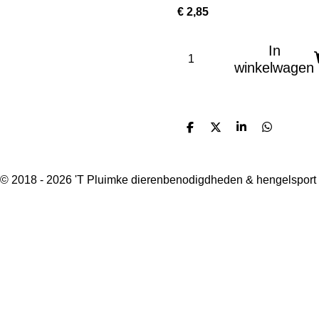
€ 2,85
In
winkelwagen
D
D
S
D
e
e
h
e
l
e
a
l
e
l
r
e
n
e
n
© 2018 - 2026 'T Pluimke dierenbenodigdheden & hengelsport