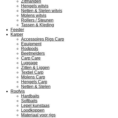
Zitmanden
Hengels witvis
Netten & Stelen witvis
Molens witvis
Rollers / Steunen
Tassen & Kleding
Feeder
Karper
Accessoires Rigs Carp
Equipment
Rodpods
Beetmelders
Carp Care
Luggage
Zitten & Liggen
Textiel Carp
Molens Carp
Hengels Carp
Netten & Stelen
Roofvis
Hardbaits
Softbaits
Lepel kunstaas
Loodkoppen
Materiaal voor rigs