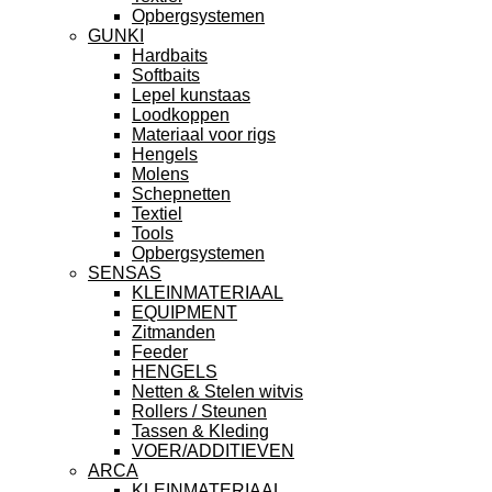
Opbergsystemen
GUNKI
Hardbaits
Softbaits
Lepel kunstaas
Loodkoppen
Materiaal voor rigs
Hengels
Molens
Schepnetten
Textiel
Tools
Opbergsystemen
SENSAS
KLEINMATERIAAL
EQUIPMENT
Zitmanden
Feeder
HENGELS
Netten & Stelen witvis
Rollers / Steunen
Tassen & Kleding
VOER/ADDITIEVEN
ARCA
KLEINMATERIAAL