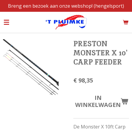
Breng een bezoek aan onze webshop! (hengelsport)
Ga
direct
naar
de
hoofdinhoud
PRESTON
MONSTER X 10'
CARP FEEDER
€ 98,35
IN
WINKELWAGEN
De Monster X 10ft Carp