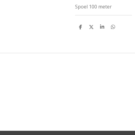
Spoel 100 meter
D
D
S
D
E
E
H
E
L
E
A
L
E
L
R
E
N
E
N