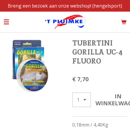
Breng een bezoek aan onze webshop! (hengelsport)
Ga
direct
naar
de
hoofdinhoud
TUBERTINI
GORILLA UC-4
FLUORO
€ 7,70
IN
WINKELWA
0,18mm / 4,40Kg