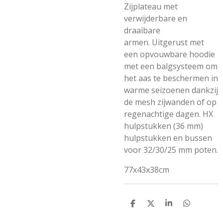
Zijplateau met
verwijderbare en
draaibare
armen.
Uitgerust met
een opvouwbare hoodie
met een balgsysteem om
het aas te beschermen in
warme seizoenen dankzij
de mesh zijwanden of op
regenachtige dagen.
HX
hulpstukken (36 mm)
hulpstukken en bussen
voor 32/30/25 mm poten.
77x43x38cm
D
D
S
D
E
E
H
E
L
E
A
L