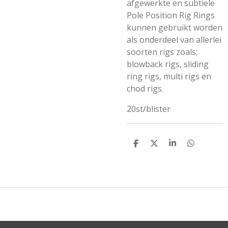
afgewerkte en subtiele
Pole Position Rig Rings
kunnen gebruikt worden
als onderdeel van allerlei
soorten rigs zoals;
blowback rigs, sliding
ring rigs, multi rigs en
chod rigs.
20st/blister
D
D
S
D
E
E
H
E
L
E
A
L
E
L
R
E
N
E
N