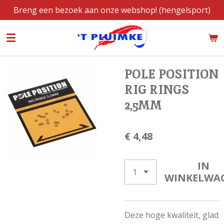
Breng een bezoek aan onze webshop! (hengelsport)
Ga
direct
naar
de
hoofdinhoud
POLE POSITION
RIG RINGS
2,5MM
€ 4,48
IN
WINKELWA
Deze hoge kwaliteit, glad