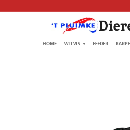
Ga
direct
Dier
naar
de
hoofdinhoud
HOME
WITVIS
FEEDER
KARP