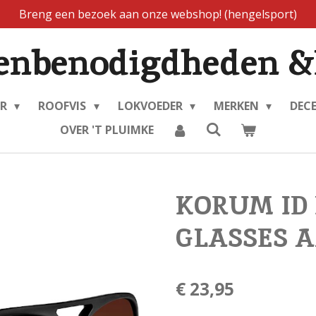
Breng een bezoek aan onze webshop! (hengelsport)
enbenodigdheden &
ER
ROOFVIS
LOKVOEDER
MERKEN
DEC
OVER 'T PLUIMKE
KORUM ID
GLASSES 
€ 23,95