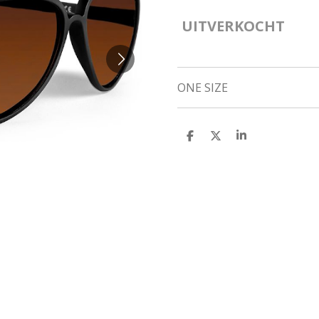
UITVERKOCHT
ONE SIZE
D
D
S
E
E
H
L
E
A
E
L
R
N
E