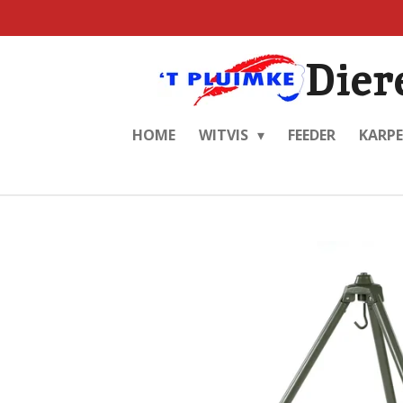
Ga
direct
Dier
naar
de
hoofdinhoud
HOME
WITVIS
FEEDER
KARP