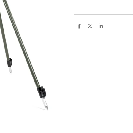
D
D
S
E
E
H
L
E
A
E
L
R
N
E