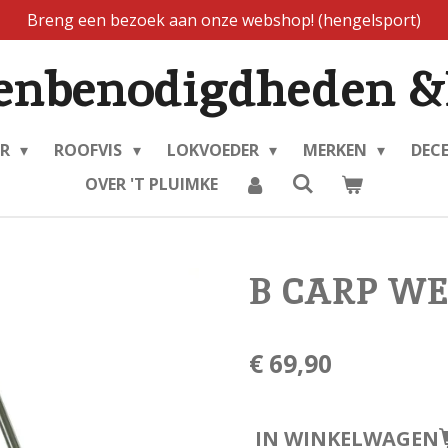
Breng een bezoek aan onze webshop! (hengelsport)
enbenodigdheden &
ER
ROOFVIS
LOKVOEDER
MERKEN
DEC
OVER 'T PLUIMKE
B CARP WE
€ 69,90
IN WINKELWAGEN