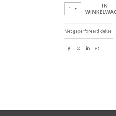
IN
WINKELWA
Met geperforeerd deksel
D
D
S
D
E
E
H
E
L
E
A
L
E
L
R
E
N
E
N