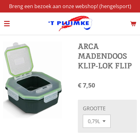
Breng een bezoek aan onze webshop! (hengelsport)
Ga
direct
naar
de
hoofdinhoud
ARCA
MADENDOOS
KLIP-LOK FLIP
€ 7,50
GROOTTE