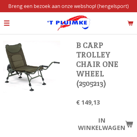
Breng een bezoek aan onze webshop! (hengelsport)
Ga
direct
naar
de
hoofdinhoud
B CARP
TROLLEY
CHAIR ONE
WHEEL
(2505213)
€ 149,13
IN
WINKELWAGEN