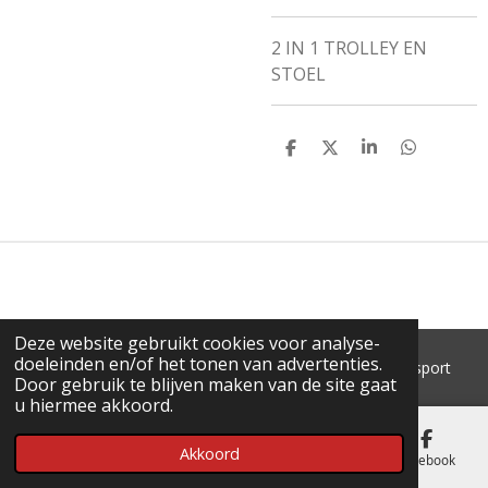
2 IN 1 TROLLEY EN
STOEL
D
D
S
D
E
E
H
E
L
E
A
L
E
L
R
E
N
E
N
Deze website gebruikt cookies voor analyse-
doeleinden en/of het tonen van advertenties.
© 2018 - 2026 'T Pluimke dierenbenodigdheden & hengelsport
Door gebruik te blijven maken van de site gaat
u hiermee akkoord.
Akkoord
E-mailadres
Telefoonnummer
Kaart
Facebook