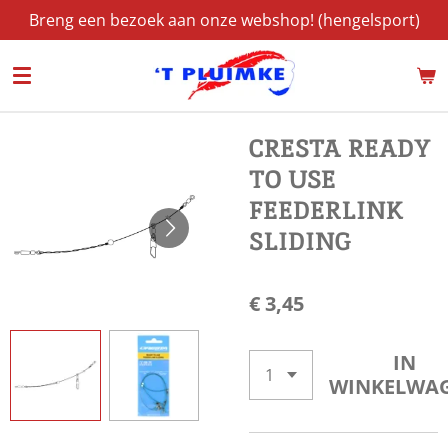
Breng een bezoek aan onze webshop! (hengelsport)
Ga
direct
naar
de
hoofdinhoud
CRESTA READY
TO USE
FEEDERLINK
SLIDING
€ 3,45
IN
WINKELWA