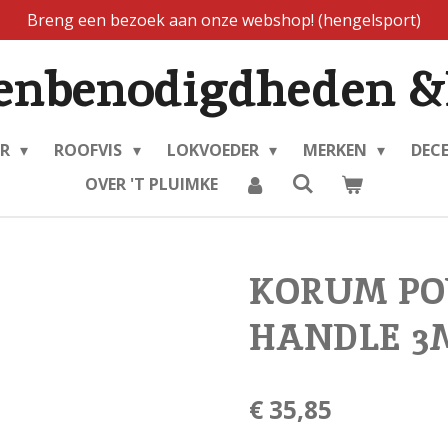
Breng een bezoek aan onze webshop! (hengelsport)
enbenodigdheden &
ER
ROOFVIS
LOKVOEDER
MERKEN
DEC
OVER 'T PLUIMKE
KORUM PO
HANDLE 3
€ 35,85