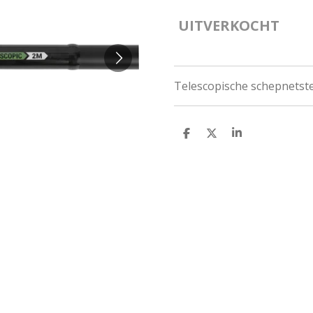
UITVERKOCHT
Telescopische schepnetst
D
D
S
E
E
H
L
E
A
E
L
R
N
E