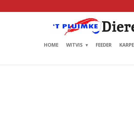
Ga
direct
Dier
naar
de
hoofdinhoud
HOME
WITVIS
FEEDER
KARP