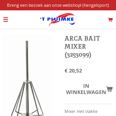
Breng een bezoek aan onze webshop! (hengelsport)
Ga
direct
naar
de
hoofdinhoud
ARCA BAIT
MIXER
(3253099)
€ 20,52
IN
WINKELWAGEN
Mixer met vlakke