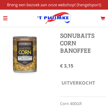
Breng een bezoek aan onze webshop! (hengelsport)
Ga
direct
naar
de
hoofdinhoud
SONUBAITS
CORN
BANOFFEE
€ 3,15
UITVERKOCHT
Corn 400GR