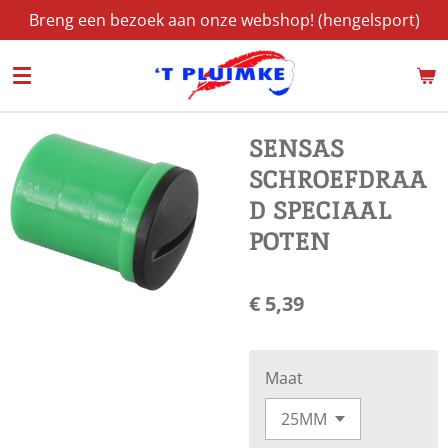
Breng een bezoek aan onze webshop! (hengelsport)
Ga
direct
naar
de
hoofdinhoud
SENSAS
SCHROEFDRAA
D SPECIAAL
POTEN
€ 5,39
Maat