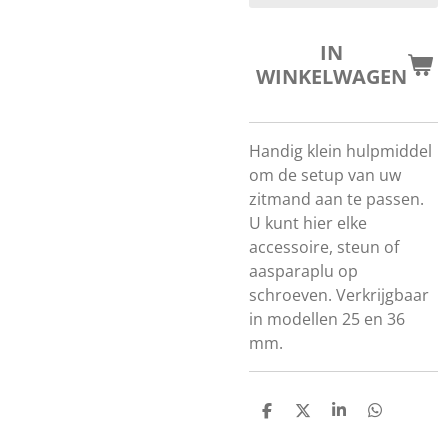
IN
WINKELWAGEN
Handig klein hulpmiddel
om de setup van uw
zitmand aan te passen.
U kunt hier elke
accessoire, steun of
aasparaplu op
schroeven. Verkrijgbaar
in modellen 25 en 36
mm.
D
D
S
D
E
E
H
E