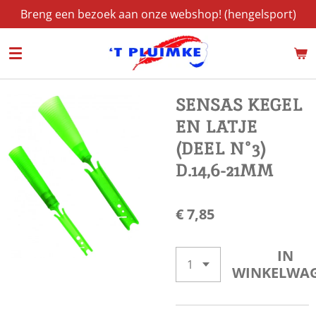
Breng een bezoek aan onze webshop! (hengelsport)
Ga
direct
naar
de
hoofdinhoud
SENSAS KEGEL
EN LATJE
(DEEL N°3)
D.14,6-21MM
€ 7,85
IN
WINKELWA