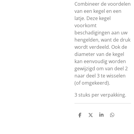
Combineer de voordelen
van een kegel en een
latje. Deze kegel
voorkomt
beschadigingen aan uw
hengelden, want de druk
wordt verdeeld. Ook de
diameter van de kegel
kan eenvoudig worden
gewijzigd om van deel 2
naar deel 3 te wisselen
(of omgekeerd).
3 stuks per verpakking.
D
D
S
D
E
E
H
E
L
E
A
L
E
L
R
E