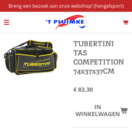
Breng een bezoek aan onze webshop! (hengelsport)
Ga
direct
naar
de
hoofdinhoud
TUBERTINI
TAS
COMPETITION
74x37x37CM
€ 83,30
IN
WINKELWAGEN