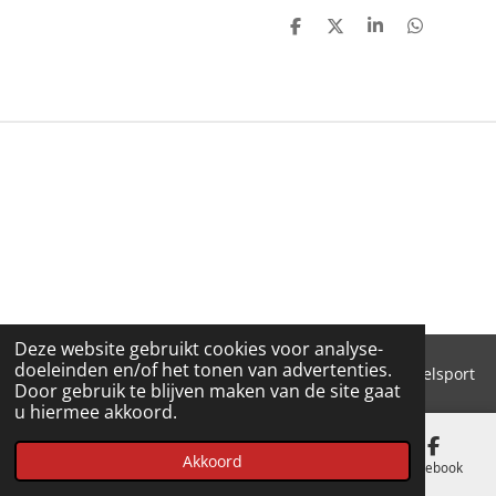
D
D
S
D
E
E
H
E
L
E
A
L
E
L
R
E
N
E
N
Deze website gebruikt cookies voor analyse-
doeleinden en/of het tonen van advertenties.
© 2018 - 2026 'T Pluimke dierenbenodigdheden & hengelsport
Door gebruik te blijven maken van de site gaat
u hiermee akkoord.
Akkoord
E-mailadres
Telefoonnummer
Kaart
Facebook