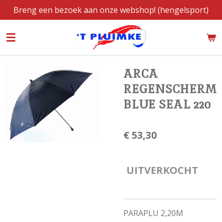
Breng een bezoek aan onze webshop! (hengelsport)
Ga
direct
naar
de
hoofdinhoud
ARCA
REGENSCHERM
BLUE SEAL 220
€ 53,30
UITVERKOCHT
PARAPLU 2,20M