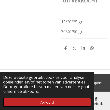
UITVERKOCHT
15/20/25 gr
30/40/50 gr
D
D
S
D
E
E
H
E
L
E
A
L
E
L
R
E
N
E
N
Deze website gebruikt cookies voor analyse-
doeleinden en/of het tonen van advertenties.
© 2018 - 2026 'T Pluimke dierenbenodigdheden & hengelsport
Door gebruik te blijven maken van de site gaat
u hiermee akkoord.
Akkoord
E-mailadres
Telefoonnummer
Kaart
Facebook