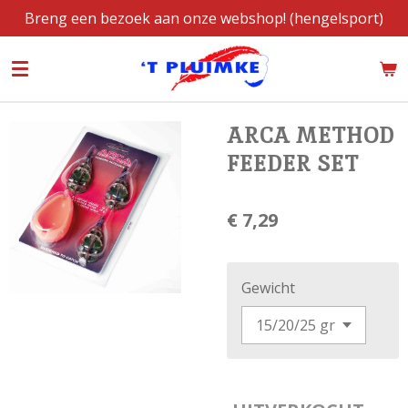
Breng een bezoek aan onze webshop! (hengelsport)
Ga
direct
naar
de
hoofdinhoud
ARCA METHOD
FEEDER SET
€ 7,29
Gewicht