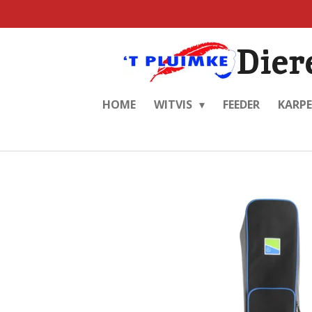
Ga
direct
Dier
naar
de
hoofdinhoud
HOME
WITVIS
FEEDER
KARP