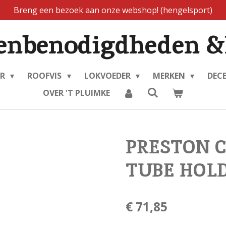
Breng een bezoek aan onze webshop! (hengelsport)
enbenodigdheden &
ER
ROOFVIS
LOKVOEDER
MERKEN
DEC
OVER 'T PLUIMKE
PRESTON 
TUBE HOL
€ 71,85