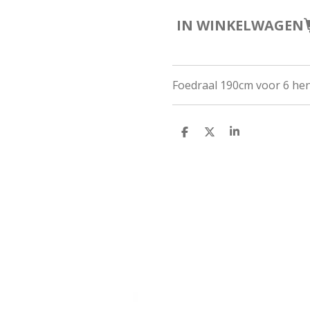
IN WINKELWAGEN
Foedraal 190cm voor 6 hen
D
D
S
E
E
H
L
E
A
E
L
R
N
E