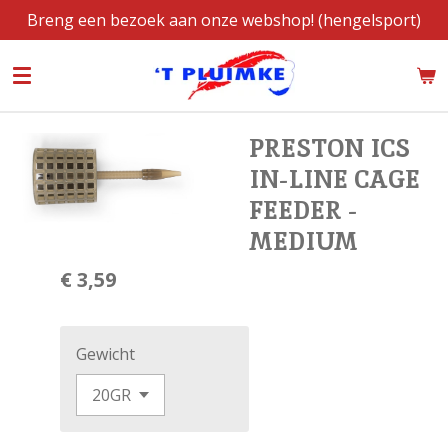
Breng een bezoek aan onze webshop! (hengelsport)
Ga
direct
naar
de
hoofdinhoud
PRESTON ICS
IN-LINE CAGE
FEEDER -
MEDIUM
€ 3,59
Gewicht