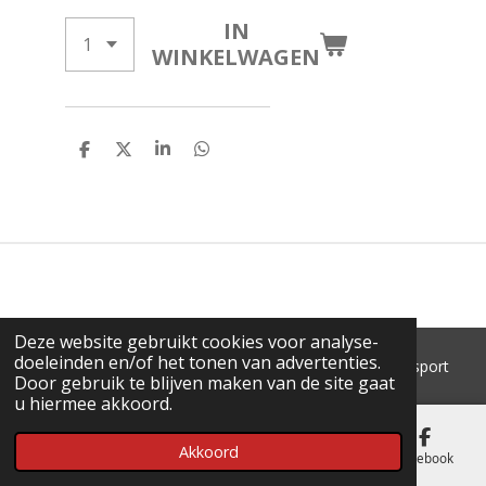
IN
WINKELWAGEN
D
D
S
D
E
E
H
E
L
E
A
L
E
L
R
E
N
E
N
Deze website gebruikt cookies voor analyse-
doeleinden en/of het tonen van advertenties.
© 2018 - 2026 'T Pluimke dierenbenodigdheden & hengelsport
Door gebruik te blijven maken van de site gaat
u hiermee akkoord.
Akkoord
E-mailadres
Telefoonnummer
Kaart
Facebook