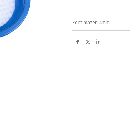
Zeef mazen 4mm
D
D
S
E
E
H
L
E
A
E
L
R
N
E