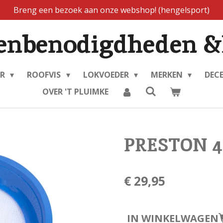
Breng een bezoek aan onze webshop! (hengelsport)
enbenodigdheden &
ER
ROOFVIS
LOKVOEDER
MERKEN
DEC
OVER 'T PLUIMKE
PRESTON 
€ 29,95
IN WINKELWAGEN