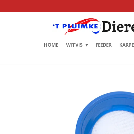
Ga
direct
Dier
naar
de
hoofdinhoud
HOME
WITVIS
FEEDER
KARP