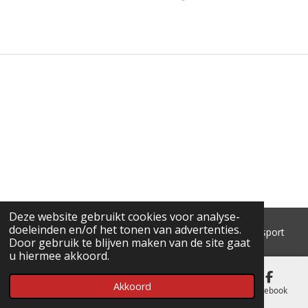
E
E
H
E
L
E
A
L
E
L
R
E
N
E
N
Deze website gebruikt cookies voor analyse-
doeleinden en/of het tonen van advertenties.
© 2018 - 2026 'T Pluimke dierenbenodigdheden & hengelsport
Door gebruik te blijven maken van de site gaat
u hiermee akkoord.
Akkoord
E-mailadres
Telefoonnummer
Kaart
Facebook