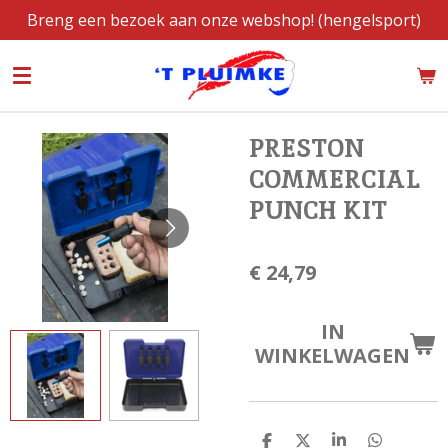
Breng een bezoek aan onze webshop! (hengelsport)
Ga
direct
naar
de
hoofdinhoud
PRESTON
COMMERCIAL
PUNCH KIT
€ 24,79
IN
WINKELWAGEN
D
D
S
D