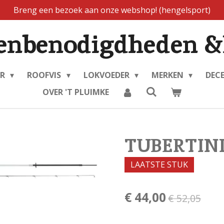
Breng een bezoek aan onze webshop! (hengelsport)
enbenodigdheden &
ER
ROOFVIS
LOKVOEDER
MERKEN
DEC
OVER 'T PLUIMKE
TUBERTINI
LAATSTE STUK
€ 44,00
€ 52,05