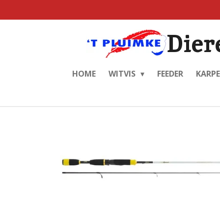
Ga
direct
Dier
naar
de
hoofdinhoud
HOME
WITVIS
FEEDER
KARP