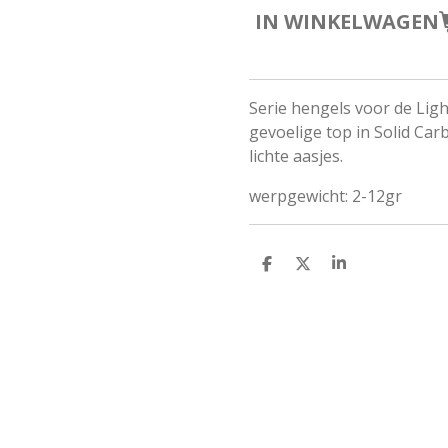
IN WINKELWAGEN
Serie hengels voor de Ligh
gevoelige top in Solid Ca
lichte aasjes.
werpgewicht: 2-12gr
D
D
S
E
E
H
L
E
A
E
L
R
N
E