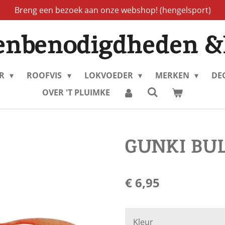
Breng een bezoek aan onze webshop! (hengelsport)
enbenodigdheden &
ER
ROOFVIS
LOKVOEDER
MERKEN
DE
OVER 'T PLUIMKE
GUNKI BUL
€ 6,95
Kleur