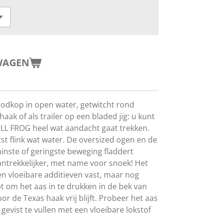
WAGEN
loodkop in open water, getwitcht rond
aak of als trailer op een bladed jig: u kunt
BULL FROG heel wat aandacht gaat trekken.
st flink wat water. De oversized ogen en de
minste of geringste beweging fladdert
ntrekkelijker, met name voor snoek! Het
en vloeibare additieven vast, maar nog
pt om het aas in te drukken in de bek van
or de Texas haak vrij blijft. Probeer het aas
evist te vullen met een vloeibare lokstof