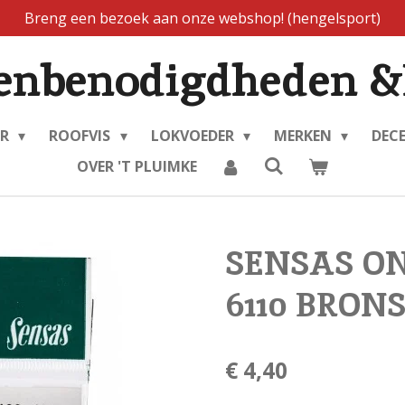
Breng een bezoek aan onze webshop! (hengelsport)
enbenodigdheden &
ER
ROOFVIS
LOKVOEDER
MERKEN
DEC
OVER 'T PLUIMKE
SENSAS ON
6110 BRON
€ 4,40