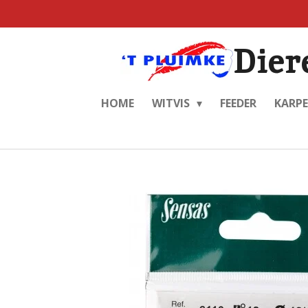
Ga
direct
Dier
naar
de
hoofdinhoud
HOME
WITVIS
FEEDER
KARP