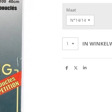
Maat
IN WINKEL
D
D
S
E
E
H
L
E
A
E
L
R
N
E