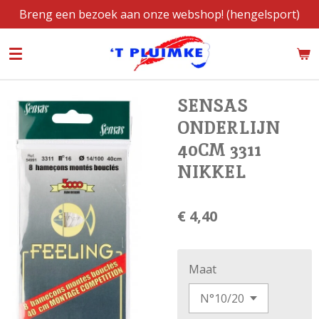
Breng een bezoek aan onze webshop! (hengelsport)
Ga
direct
naar
de
hoofdinhoud
SENSAS
ONDERLIJN
40CM 3311
NIKKEL
€ 4,40
Maat