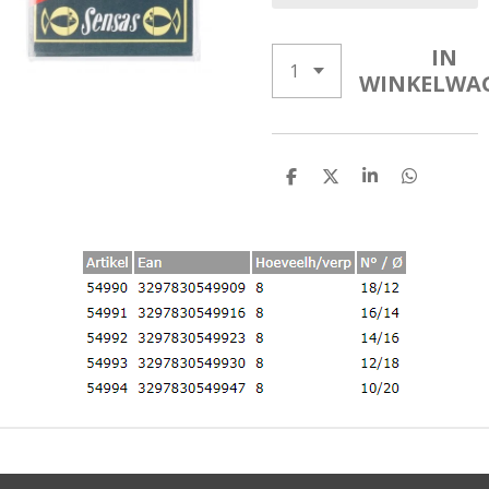
IN
WINKELWA
D
D
S
D
E
E
H
E
L
E
A
L
E
L
R
E
N
E
N