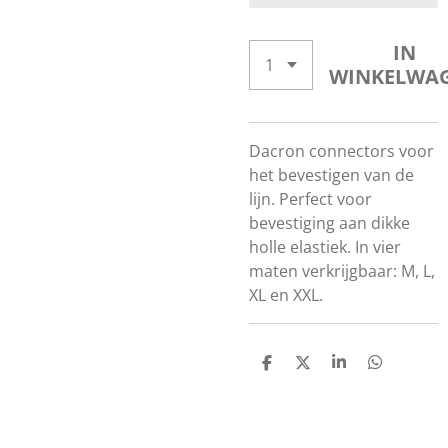
IN
WINKELWA
Dacron connectors voor
het bevestigen van de
lijn. Perfect voor
bevestiging aan dikke
holle elastiek. In vier
maten verkrijgbaar: M, L,
XL en XXL.
D
D
S
D
E
E
H
E
L
E
A
L
E
L
R
E
N
E
N