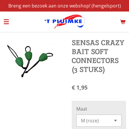
Breng een bezoek aan onze webshop! (hengelsport)
Ga
direct
naar
de
hoofdinhoud
SENSAS CRAZY
BAIT SOFT
CONNECTORS
(3 STUKS)
€ 1,95
Maat