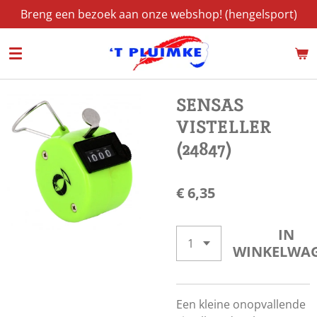
Breng een bezoek aan onze webshop! (hengelsport)
Ga
direct
naar
de
hoofdinhoud
SENSAS
VISTELLER
(24847)
€ 6,35
IN
WINKELWA
Een kleine onopvallende