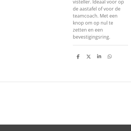
visteller. Ideaal voor op
de aastafel of voor de
teamcoach. Met een
knop om op nul te
zetten en een
bevestigingsring.
D
D
S
D
E
E
H
E
L
E
A
L
E
L
R
E
N
E
N