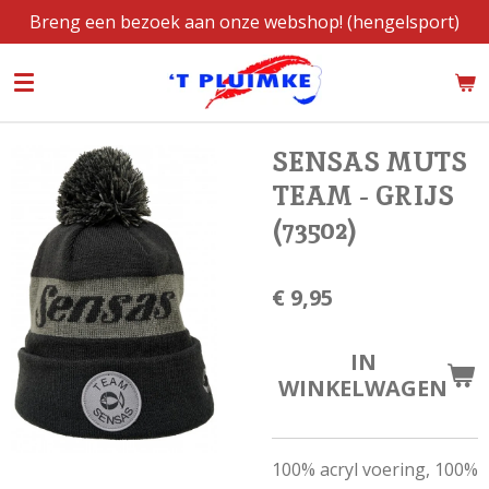
Breng een bezoek aan onze webshop! (hengelsport)
Ga
direct
naar
de
hoofdinhoud
SENSAS MUTS
TEAM - GRIJS
(73502)
€ 9,95
IN
WINKELWAGEN
100% acryl voering, 100%