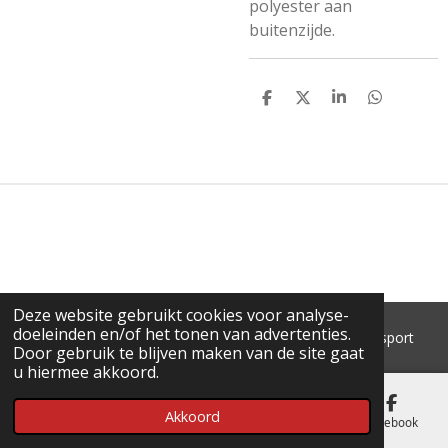
polyester aan
buitenzijde.
D
D
S
D
E
E
H
E
L
E
A
L
E
L
R
E
N
E
N
Deze website gebruikt cookies voor analyse-
doeleinden en/of het tonen van advertenties.
© 2018 - 2026 'T Pluimke dierenbenodigdheden & hengelsport
Door gebruik te blijven maken van de site gaat
u hiermee akkoord.
Akkoord
E-mailadres
Telefoonnummer
Kaart
Facebook