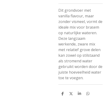
Dit grondvoer met
vanilla flavour, maar
zonder vismeel, vormt de
ideale mix voor brasem
op naturlijke wateren.
Deze langzaam
werkende, zware mix
met relatief grove delen
kan zowel op stilstaand
als stromend water
gebruikt worden door de
juiste hoeveelheid water
toe te voegen.
D
D
S
D
E
E
H
E
L
E
A
L