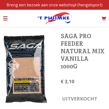
Breng een bezoek aan onze webshop! (hengelsport)
Ga
direct
naar
de
hoofdinhoud
SAGA PRO
FEEDER
NATURAL MIX
VANILLA
1000G
€ 3,10
UITVERKOCHT