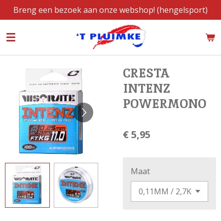
Breng een bezoek aan onze webshop! (hengelsport)
Ga
direct
naar
de
hoofdinhoud
CRESTA
INTENZ
POWERMONO
€ 5,95
Maat