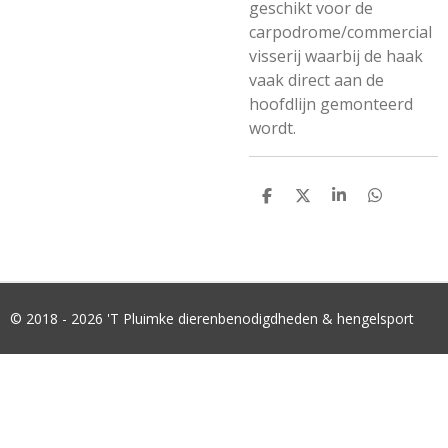
geschikt voor de
carpodrome/commercial
visserij waarbij de haak
vaak direct aan de
hoofdlijn gemonteerd
wordt.
D
D
S
D
E
E
H
E
L
E
A
L
E
L
R
E
N
E
N
© 2018 - 2026 'T Pluimke dierenbenodigdheden & hengelsport