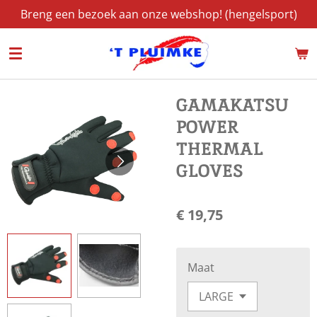
Breng een bezoek aan onze webshop! (hengelsport)
Ga
direct
naar
de
hoofdinhoud
GAMAKATSU
POWER
THERMAL
GLOVES
€ 19,75
Maat