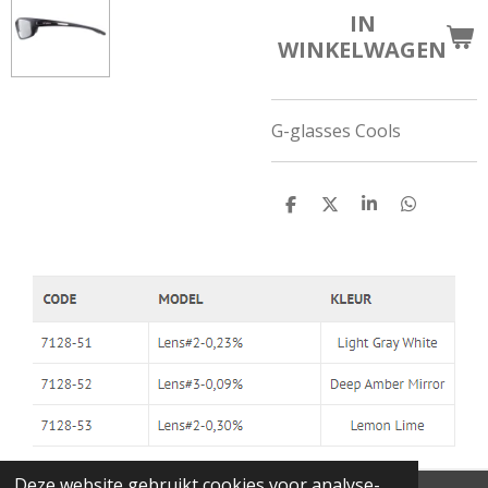
IN
WINKELWAGEN
G-glasses Cools
D
D
S
D
E
E
H
E
L
E
A
L
E
L
R
E
N
E
N
Deze website gebruikt cookies voor analyse-