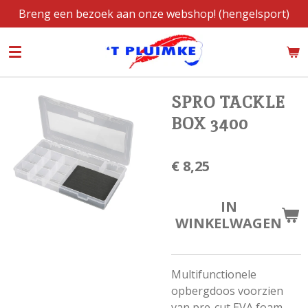
Breng een bezoek aan onze webshop! (hengelsport)
Ga
direct
naar
de
hoofdinhoud
SPRO TACKLE
BOX 3400
€ 8,25
IN
WINKELWAGEN
Multifunctionele
opbergdoos voorzien
van pre-cut EVA foam.