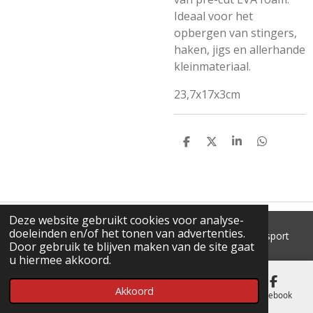
Ideaal voor het
opbergen van stingers,
haken, jigs en allerhande
kleinmateriaal.
23,7x17x3cm
D
D
S
D
E
E
H
E
L
E
A
L
E
L
R
E
N
E
N
Deze website gebruikt cookies voor analyse-
doeleinden en/of het tonen van advertenties.
© 2018 - 2026 'T Pluimke dierenbenodigdheden & hengelsport
Door gebruik te blijven maken van de site gaat
u hiermee akkoord.
Akkoord
E-mailadres
Telefoonnummer
Kaart
Facebook